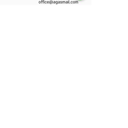
office@agasmail.com
אשמח לקבל פרטים נוספים בנושא:
התייעלות אנרגטית
מערכות סולאריות