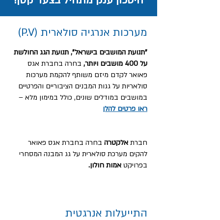
!חיסכון ענק מתחיל בצעד קטן
מערכות אנרגיה סולארית (P.V)
"תנועת המושבים בישראל", תנועת הגג החולשת
על 400 מושבים ויותר,
בחרה בחברת אגס
פאואר לקדם מיזם משותף להקמת מערכות
סולאריות על גגות המבנים הציבוריים והפרטיים
במושבים במודלים שונים, כולל במימון מלא –
ראו פרטים להלן
חברת
אלקטרה
בחרה בחברת אגס פאואר
להקים מערכת סולארית על גג המבנה המסחרי
בפרויקט
אמות חולון.
התייעלות אנרגטית