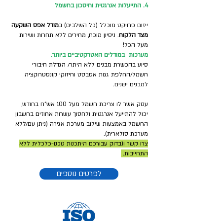
4. התייעלות אנרגטית וחיסכון בחשמל
ייזום פרויקט מוכלל (כל השלבים) ב
מודל אפס השקעה
מצד הלקוח
. ניסיון מוכח, מחירים ללא תחרות ושירות
מעל הכל!
מערכות במודלים האטרקטיביים ביותר.
סיוע בהכשרת מבנים ללא היתר/ הגדלת חיבורי
חשמל/החלפת גגות אסבסט וחיזוקי קונסטרוקציה
למבנים ישנים.
עסק אשר לו צריכת חשמל מעל 100 אש"ח בחודש,
יכול להתייעל אנרגטית ולחסוך עשרות אחוזים בחשבון
החשמל באמצעות שילוב מערכת אגירה (ניתן עם/ללא
מערכת סולארית).
צרו קשר ונבדוק עבורכם היתכנות טכנו-כלכלית ללא
התחייבות.
לפרטים נוספים